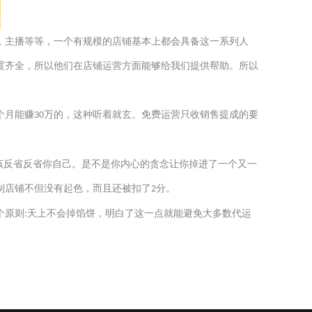
，主播等等，一个有规模的店铺基本上都会具备这一系列人
置齐全，所以他们在店铺运营方面能够给我们提供帮助。所以
个月能赚
万的
，
这种听着就玄
。免费运营
只收
销售提成的要
30
该反省反省你自己。是不是你内心的贪念让你掉进了一个又一
制店铺不但没有起色，而且还被扣了
分。
2
个原则
天上不会掉馅饼，明白了这一点就能避免大多数代运
: