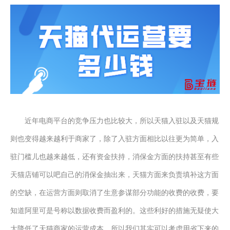
近年电商平台的竞争压力也比较大，所以
天猫入驻以及天猫规
则
也变得
越来越利于商家
了
，
除了
入驻方面相比以往更为简单，入
驻门槛儿也越来越低，
还有
资金扶持，消保金方面的扶持甚至有些
天猫店铺可以吧自己的消保金抽出来，天猫方面来负责
填补
这方面
的空缺，
在
运营方面
则
取消了生意参谋部分功能的收费的收费，要
知道阿里可是号称以数据收费而盈利的。这些利好的措施无疑使大
大降低了天猫商家的运营成本
，
所以我们其实可以考虑用省下来的