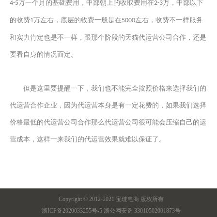
万一个月的基础费用，中部朝上的收取费用在
万，中部以下
4-5
2-3
的收费
万左右，底层的收费一般是在
左右，收费不一样服务
1
5000
和实力肯定也是不一样，跟那个阶段的天猫代运营公司合作，还是
要看自身的情况而定
。
但是这里要提醒一下，我们也不能完全按照价格来选择我们的
代运营合作企业，因为代运营本身是有一定花费的，如果我们选择
价格最低的代运营公司合作那么代运营公司很可能会压缩自己的运
营成本，这样一来我们的代运营效果就难以保证了。
Copyright © 2012-2021 宝琏电商 版权所有
浙ICP备2020033255号-5
浙公网安备 33010502001873号